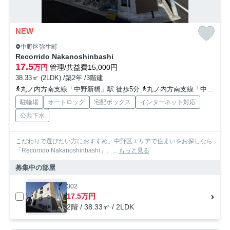
NEW
中野区弥生町
Recorrido Nakanoshinbashi
17.5
万円
管理/共益費15,000円
38.33㎡ (2LDK) /築2年 /3階建
丸ノ内方南支線「中野新橋」駅 徒歩5分
丸ノ内方南支線「中野富士見町」駅 徒歩9分
駐輪場
オートロック
宅配ボックス
インターネット対応
公共下水
こだわりで選びたい方におすすめ。中野区エリアで住まいをお探しなら
「Recorrido Nakanoshinbashi」。...
もっと見る
募集中の部屋
302
17.5万円
2階 / 38.33㎡ / 2LDK