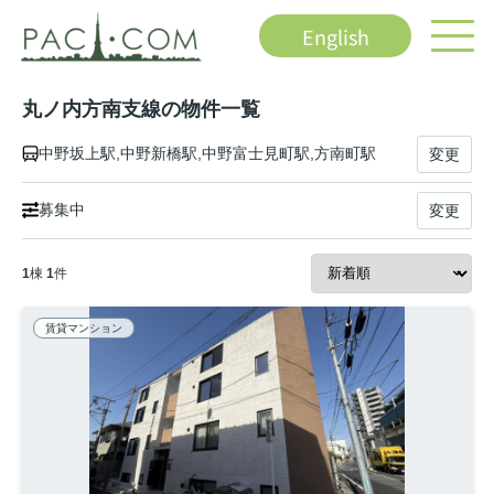
English
丸ノ内方南支線の物件一覧
中野坂上駅,中野新橋駅,中野富士見町駅,方南町駅
変更
募集中
変更
1
棟
1
件
賃貸マンション