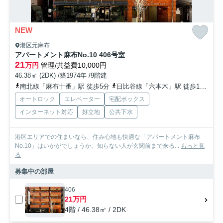
NEW
港区元麻布
アパートメント麻布No.10 406号室
21
万円
管理/共益費10,000円
46.38㎡ (2DK) /築1974年 /9階建
南北線「麻布十番」駅 徒歩5分
日比谷線「六本木」駅 徒歩12分
オートロック
エレベーター
宅配ボックス
インターネット対応
好立地
公共下水
港区エリアでの住まいなら、住み心地も快適な「アパートメント麻布
No.10」はいかがでしょうか。知らない人が玄関前まで来る...
もっと見
る
募集中の部屋
406
21万円
4階 / 46.38㎡ / 2DK