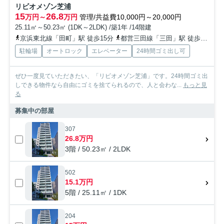
リビオメゾン芝浦
15
26.8
万円～
万円
管理/共益費10,000円～20,000円
25.11㎡～50.23㎡ (1DK～2LDK) /築1年 /14階建
京浜東北線「田町」駅 徒歩15分
都営三田線「三田」駅 徒歩16分
駐輪場
オートロック
エレベーター
24時間ゴミ出し可
ぜひ一度見ていただきたい、「リビオメゾン芝浦」です。24時間ゴミ出
しできる物件なら自由にゴミを捨てられるので、人と会わな...
もっと見
る
募集中の部屋
307
26.8万円
3階 / 50.23㎡ / 2LDK
502
15.1万円
5階 / 25.11㎡ / 1DK
204