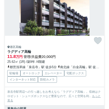
港区高輪
ラグディア高輪
11.8
万円
管理/共益費20,000円
25.62㎡ (1R) /築9年 /4階建
都営浅草線「泉岳寺」駅 徒歩5分
南北線「白金高輪」駅 徒歩7分
駐輪場
オートロック
エレベーター
宅配ボックス
インターネット対応
防犯カメラ
泉岳寺駅周辺への引っ越しをお考えなら「ラグディア高輪」。収納はク
ロゼット・シューズボックスなど豊富なので、広々と空間を利...
もっと
見る
募集中の部屋