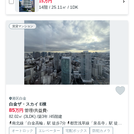
15万円
14階 / 25.11㎡ / 1DK
賃貸マンション
港区白金
白金ザ・スカイ E棟
85
万円
管理/共益費-
82.02㎡ (3LDK) /築3年 /45階建
南北線「白金高輪」駅 徒歩7分
都営浅草線「泉岳寺」駅 徒歩16分
オートロック
エレベーター
宅配ボックス
防犯カメラ