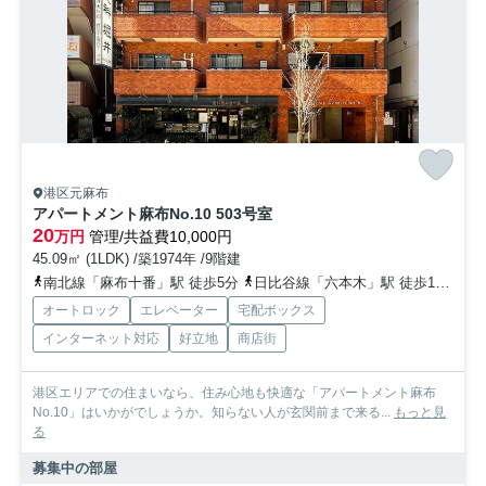
港区元麻布
アパートメント麻布No.10 503号室
20
万円
管理/共益費10,000円
45.09㎡ (1LDK) /築1974年 /9階建
南北線「麻布十番」駅 徒歩5分
日比谷線「六本木」駅 徒歩12分
オートロック
エレベーター
宅配ボックス
インターネット対応
好立地
商店街
港区エリアでの住まいなら、住み心地も快適な「アパートメント麻布
No.10」はいかがでしょうか。知らない人が玄関前まで来る...
もっと見
る
募集中の部屋