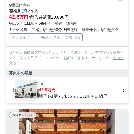
港区南麻布
有栖川プレイス
42.8
万円
管理/共益費20,000円
64.35㎡ (1LDK＋S(納戸)) /築9年 /3階建
日比谷線「広尾」駅 徒歩8分
南北線「麻布十番」駅 徒歩13分
南北
光ファイバー
宅配ボックス
公共下水
遊び心と高級感を両立したデザイナーズ設計。美しい室内階段が目を引
くメゾネット住戸で、ハンモックを設置できるユニークなフッ...
もっと
見る
募集中の部屋
101
42.8万円
地下1-1階 / 64.35㎡ / 1LDK＋S(納戸)
賃貸マンション