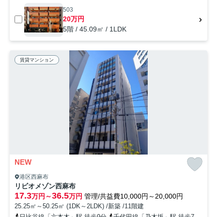
503
20万円
5階 / 45.09㎡ / 1LDK
賃貸マンション
NEW
港区西麻布
リビオメゾン西麻布
17.3
36.5
万円～
万円
管理/共益費10,000円～20,000円
25.25㎡～50.25㎡ (1DK～2LDK) /新築 /11階建
日比谷線「六本木」駅 徒歩9分
千代田線「乃木坂」駅 徒歩7分
半