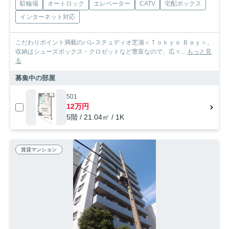
駐輪場
オートロック
エレベーター
CATV
宅配ボックス
インターネット対応
こだわりポイント満載のパレステュディオ芝浦＜Ｔｏｋｙｏ Ｂａｙ＞。
収納はシューズボックス・クロゼットなど豊富なので、広々...
もっと見
る
募集中の部屋
501
12万円
5階 / 21.04㎡ / 1K
賃貸マンション