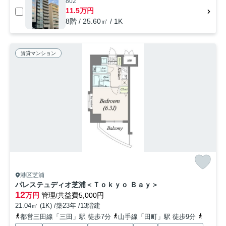
802
11.5万円
8階 / 25.60㎡ / 1K
賃貸マンション
港区芝浦
パレステュディオ芝浦＜Ｔｏｋｙｏ Ｂａｙ＞
12
万円
管理/共益費5,000円
21.04㎡ (1K) /築23年 /13階建
都営三田線「三田」駅 徒歩7分
山手線「田町」駅 徒歩9分
京浜東