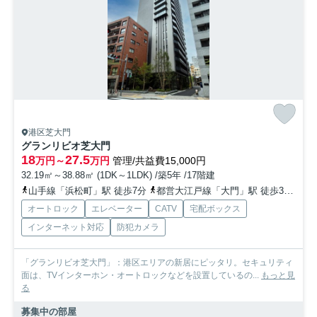
港区芝大門
グランリビオ芝大門
18
27.5
万円～
万円
管理/共益費15,000円
32.19㎡～38.88㎡ (1DK～1LDK) /築5年 /17階建
山手線「浜松町」駅 徒歩7分
都営大江戸線「大門」駅 徒歩3分
都
オートロック
エレベーター
CATV
宅配ボックス
インターネット対応
防犯カメラ
「グランリビオ芝大門」：港区エリアの新居にピッタリ。セキュリティ
面は、TVインターホン・オートロックなどを設置しているの...
もっと見
る
募集中の部屋