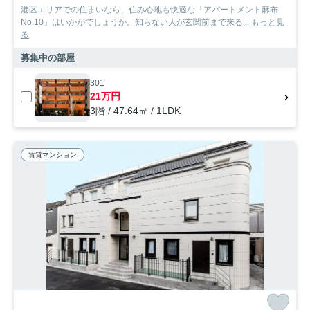
港区エリアでの住まいなら、住み心地も快適な「アパートメント麻布
No.10」はいかがでしょうか。知らない人が玄関前まで来る...
もっと見
る
募集中の部屋
301
21万円
3階 / 47.64㎡ / 1LDK
賃貸マンション