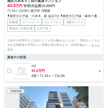
港区六本木５丁目の賃貸マンション
43.5
万円
管理/共益費10,000円
71.34㎡ (1LDK) /築23年 /5階建
都営大江戸線「六本木」駅 徒歩7分
都営大江戸線「麻布十番」駅 徒歩7分
駐輪場
オートロック
エレベーター
宅配ボックス
敷地内ごみ置き場
公共下水
入浴中や料理中など自宅にいても手が離せないときに、宅配ボックスが
あれば再配達の手間なしに荷物を受け取れます。室内設備はシ...
もっと
見る
募集中の部屋
4階
43.5万円
4階 / 71.34㎡ / 1SLDK
店舗事務所