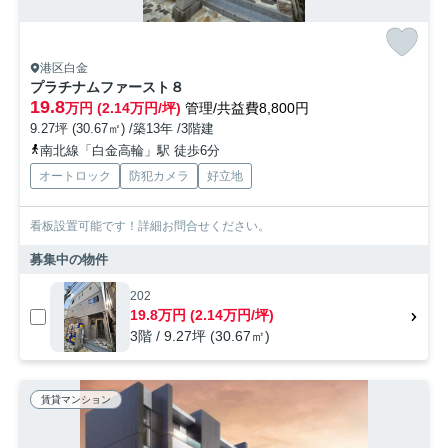
港区白金
プラチナムファースト８
19.8
万円 (2.14万円/坪)
管理/共益費8,800円
9.27坪 (30.67㎡) /築13年 /3階建
南北線「白金高輪」駅 徒歩6分
オートロック
防犯カメラ
好立地
看板設置可能です！詳細お問合せください。
募集中の物件
202
19.8万円 (2.14万円/坪)
3階 / 9.27坪 (30.67㎡)
賃貸マンション