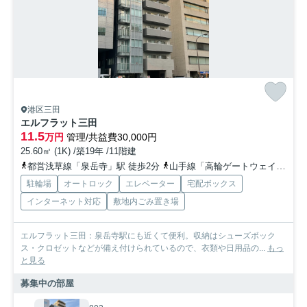
港区三田
エルフラット三田
11.5
万円
管理/共益費30,000円
25.60㎡ (1K) /築19年 /11階建
都営浅草線「泉岳寺」駅 徒歩2分
山手線「高輪ゲートウェイ」駅 徒歩9分
駐輪場
オートロック
エレベーター
宅配ボックス
インターネット対応
敷地内ごみ置き場
エルフラット三田：泉岳寺駅にも近くて便利。収納はシューズボック
ス・クロゼットなどが備え付けられているので、衣類や日用品の...
もっ
と見る
募集中の部屋