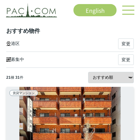
English
おすすめ物件
港区
変更
募集中
変更
21
棟
31
件
賃貸マンション