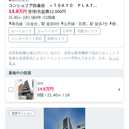
港区白金台
コンシェリア白金台 ＜ＴＯＫＹＯ ＰＬＡＴＩＮＵＭ＞
14.8
万円
管理/共益費12,000円
21.40㎡ (1K) /築4年 /11階建
南北線「白金台」駅 徒歩6分
山手線「目黒」駅 徒歩7分
都営浅草線「高輪台」駅 徒歩15分
オートロック
エレベーター
CATV
宅配ボックス
インターネット対応
防犯カメラ
浴室乾燥機を備え付けているので、浴室を暖房機能で温めておくことで
急激な温度変化によるヒートショックの予防もできます。セキ...
もっと
見る
募集中の部屋
804
14.8万円
8階 / 21.40㎡ / 1K
賃貸マンション