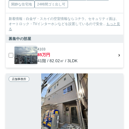
閑静な住宅地
24時間ゴミ出し可
新着情報：白金ザ・スカイの空室情報ならコチラ。セキュリティ面は、
オートロック・TVインターホンなどを設置しているので安全...
もっと見
る
募集中の部屋
4103
85万円
41階 / 82.02㎡ / 3LDK
店舗事務所