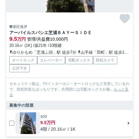
港区海岸
アーバイルスパシエ芝浦ＢＡＹーＳＩＤＥ
9.5
万円
管理/共益費10,000円
20.16㎡ (1K) /築21年 /10階建
ゆりかもめ「芝浦ふ頭」駅 徒歩7分
山手線「田町」駅 徒歩13分
ゆ
オートロック
エレベーター
宅配ボックス
防犯カメラ
公共下水
セキュリティ面は、TVインターホン・オートロックなど充実しているの
で、防犯対策もばっちりです。共用部には宅配ボックスが備...
もっと見
る
募集中の部屋
409
9.5万円
4階 / 20.16㎡ / 1K