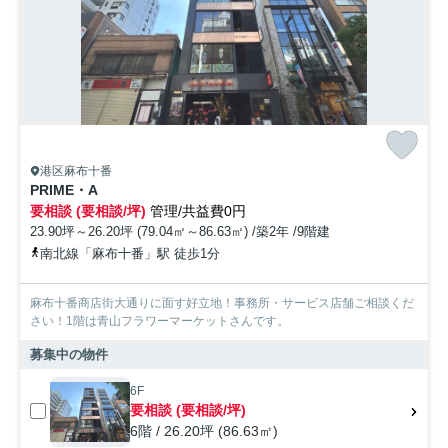
港区麻布十番
PRIME・A
要相談 (要相談/坪)
管理/共益費0円
23.90坪～26.20坪 (79.04㎡～86.63㎡) /築2年 /9階建
南北線「麻布十番」駅 徒歩1分
麻布十番商店街大通りに面す好立地！事務所・サービス店舗ご相談くだ
さい！1階は青山フラワーマーケットさんです。
募集中の物件
6F
要相談 (要相談/坪)
6階 / 26.20坪 (86.63㎡)