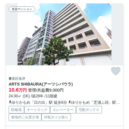
賃貸マンション
港区海岸
ARTS SHIBAURA(アーツシバウラ)
10.6
万円
管理/共益費9,000円
24.00㎡ (1K) /築28年 /11階建
ゆりかもめ「日の出」駅 徒歩6分
ゆりかもめ「芝浦ふ頭」駅 徒歩7分
駐輪場
オートロック
エレベーター
宅配ボックス
敷地内ごみ置き場
外観タイル張り