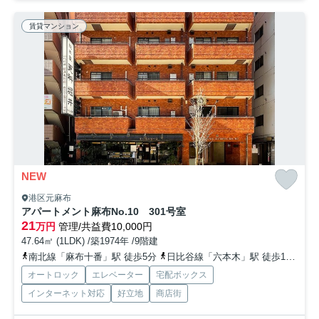
賃貸マンション
NEW
港区元麻布
アパートメント麻布No.10 301号室
21
万円
管理/共益費10,000円
47.64㎡ (1LDK) /築1974年 /9階建
南北線「麻布十番」駅 徒歩5分
日比谷線「六本木」駅 徒歩12分
オートロック
エレベーター
宅配ボックス
インターネット対応
好立地
商店街