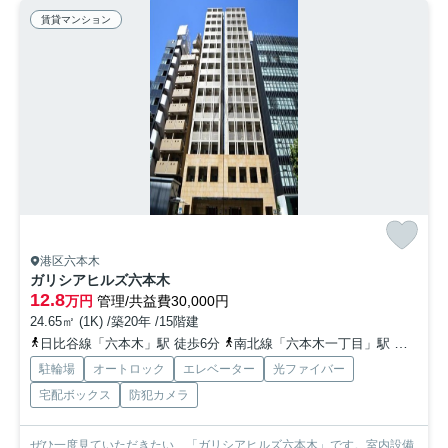
賃貸マンション
港区六本木
ガリシアヒルズ六本木
12.8
万円
管理/共益費30,000円
24.65㎡ (1K) /築20年 /15階建
日比谷線「六本木」駅 徒歩6分
南北線「六本木一丁目」駅 徒歩3分
駐輪場
オートロック
エレベーター
光ファイバー
宅配ボックス
防犯カメラ
ぜひ一度見ていただきたい、「ガリシアヒルズ六本木」です。室内設備