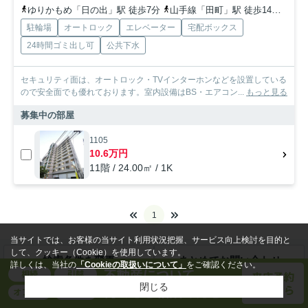
ゆりかもめ「日の出」駅 徒歩7分
山手線「田町」駅 徒歩14分
都営
駐輪場
オートロック
エレベーター
宅配ボックス
24時間ゴミ出し可
公共下水
セキュリティ面は、オートロック・TVインターホンなどを設置している
ので安全面でも優れております。室内設備はBS・エアコン...
もっと見る
募集中の部屋
1105
10.6万円
11階 / 24.00㎡ / 1K
1
当サイトでは、お客様の当サイト利用状況把握、サービス向上検討を目的と
して、クッキー（Cookie）を使用しています。
検索条件を変更
まとめてお問い合わせ
詳しくは、当社の
「Cookieの取扱いについて」
をご確認ください。
閉じる