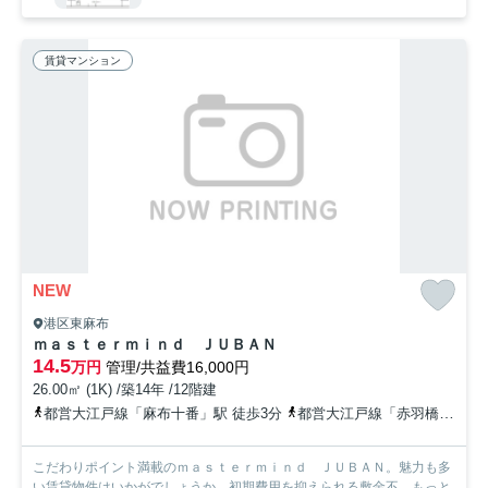
賃貸マンション
NEW
港区東麻布
ｍａｓｔｅｒｍｉｎｄ ＪＵＢＡＮ
14.5
万円
管理/共益費16,000円
26.00㎡ (1K) /築14年 /12階建
都営大江戸線「麻布十番」駅 徒歩3分
都営大江戸線「赤羽橋」駅 徒歩6分
こだわりポイント満載のｍａｓｔｅｒｍｉｎｄ ＪＵＢＡＮ。魅力も多
い賃貸物件はいかがでしょうか。初期費用を抑えられる敷金不...
もっと