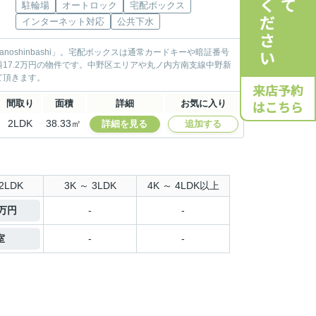
駐輪場
オートロック
宅配ボックス
インターネット対応
公共下水
anoshinbashi」。宅配ボックスは通常カードキーや暗証番号
17.2万円の物件です。中野区エリアや丸ノ内方南支線中野新
て頂きます。
間取り
面積
詳細
お気に入り
2LDK
38.33㎡
詳細を見る
追加する
2LDK
3K ～ 3LDK
4K ～ 4LDK以上
5万円
-
-
室
-
-