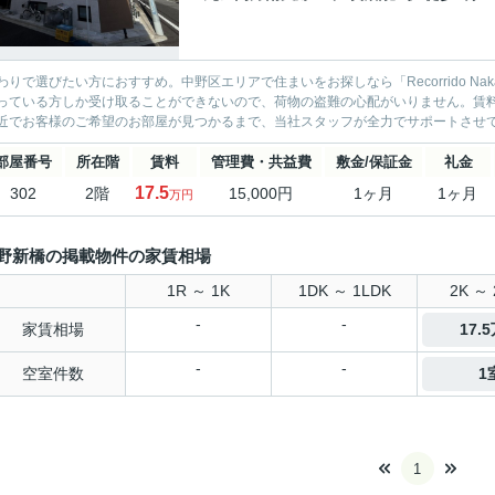
わりで選びたい方におすすめ。中野区エリアで住まいをお探しなら「Recorrido Nak
っている方しか受け取ることができないので、荷物の盗難の心配がいりません。賃料
近でお客様のご希望のお部屋が見つかるまで、当社スタッフが全力でサポートさせ
部屋番号
所在階
賃料
管理費・共益費
敷金/保証金
礼金
17.5
302
2階
15,000円
1ヶ月
1ヶ月
万円
野新橋の掲載物件の家賃相場
1R ～ 1K
1DK ～ 1LDK
2K ～ 
-
-
家賃相場
17.
-
-
空室件数
1
1