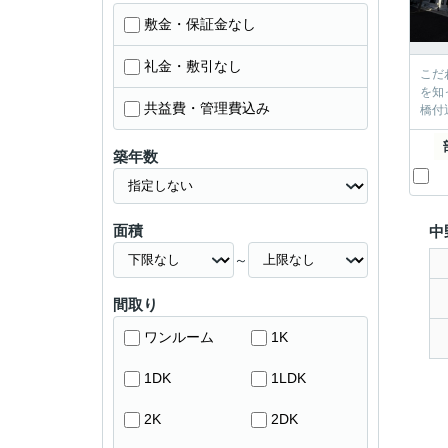
敷金・保証金なし
礼金・敷引なし
こだ
を知
共益費・管理費込み
橋付
築年数
面積
中
～
間取り
ワンルーム
1K
1DK
1LDK
2K
2DK