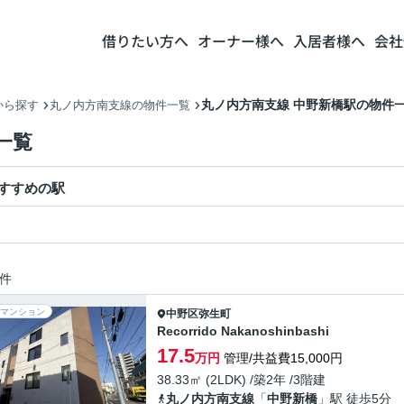
借りたい方へ
オーナー様へ
入居者様へ
会社
丸ノ内方南支線 中野新橋駅の物件
から探す
丸ノ内方南支線の物件一覧
一覧
すすめの駅
件
マンション
中野区
弥生町
Recorrido Nakanoshinbashi
17.5
万円
管理/共益費15,000円
38.33㎡ (2LDK) /築2年 /3階建
丸ノ内方南支線
「
中野新橋
」駅 徒歩5分