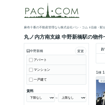
麻布十番の不動産管理なら株式会社パシ・コム
沿線・駅
丸ノ内方南支線 中野新橋駅の物件
お
中野新橋
変更
アパート
マンション
1
1
棟
一戸建て
賃貸
賃料
～