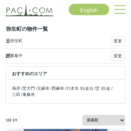
English
弥生町の物件一覧
弥生町
変更
募集中
変更
おすすめのエリア
海岸
/
芝大門
/
元麻布
/
西麻布
/
六本木
/
白金台
/
芝
/
白金
/
三田
/
東麻布
1
棟
1
件