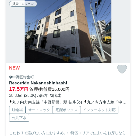
賃貸マンション
NEW
中野区弥生町
Recorrido Nakanoshinbashi
17.5
万円
管理/共益費15,000円
38.33㎡ (2LDK) /築2年 /3階建
丸ノ内方南支線「中野新橋」駅 徒歩5分
丸ノ内方南支線「中野富士見町」駅 徒歩9分
駐輪場
オートロック
宅配ボックス
インターネット対応
公共下水
こだわりで選びたい方におすすめ。中野区エリアで住まいをお探しなら