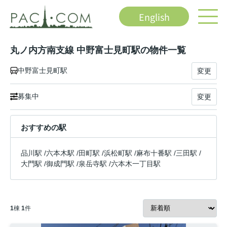
English
丸ノ内方南支線 中野富士見町駅の物件一覧
中野富士見町駅
変更
募集中
変更
おすすめの駅
品川駅
/
六本木駅
/
田町駅
/
浜松町駅
/
麻布十番駅
/
三田駅
/
大門駅
/
御成門駅
/
泉岳寺駅
/
六本木一丁目駅
1
棟
1
件