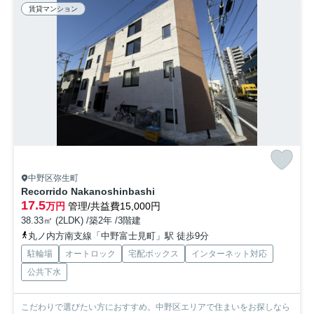
賃貸マンション
中野区弥生町
Recorrido Nakanoshinbashi
17.5
万円
管理/共益費15,000円
38.33㎡ (2LDK) /築2年 /3階建
丸ノ内方南支線「中野富士見町」駅 徒歩9分
駐輪場
オートロック
宅配ボックス
インターネット対応
公共下水
こだわりで選びたい方におすすめ。中野区エリアで住まいをお探しなら