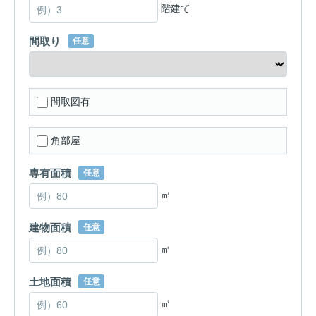
階建て
間取り
任意
間取図有
角部屋
専有面積
任意
㎡
建物面積
任意
㎡
土地面積
任意
㎡