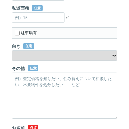
私道面積
任意
㎡
駐車場有
向き
任意
その他
任意
お名前
必須