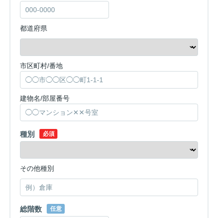
都道府県
市区町村/番地
建物名/部屋番号
種別
必須
その他種別
総階数
任意