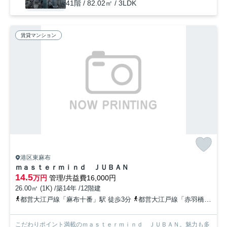
41階 / 82.02㎡ / 3LDK
賃貸マンション
港区東麻布
ｍａｓｔｅｒｍｉｎｄ ＪＵＢＡＮ
14.5
万円
管理/共益費16,000円
26.00㎡ (1K) /築14年 /12階建
都営大江戸線「麻布十番」駅 徒歩3分
都営大江戸線「赤羽橋」駅 徒歩6分
こだわりポイント満載のｍａｓｔｅｒｍｉｎｄ ＪＵＢＡＮ。魅力も多