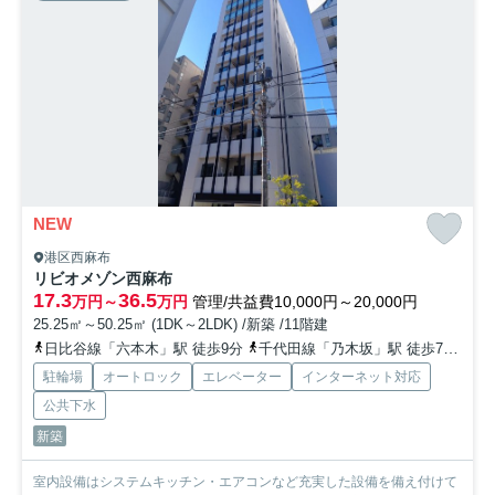
NEW
港区西麻布
リビオメゾン西麻布
17.3
36.5
万円～
万円
管理/共益費10,000円～20,000円
25.25㎡～50.25㎡ (1DK～2LDK) /新築 /11階建
日比谷線「六本木」駅 徒歩9分
千代田線「乃木坂」駅 徒歩7分
半
駐輪場
オートロック
エレベーター
インターネット対応
公共下水
新築
室内設備はシステムキッチン・エアコンなど充実した設備を備え付けて