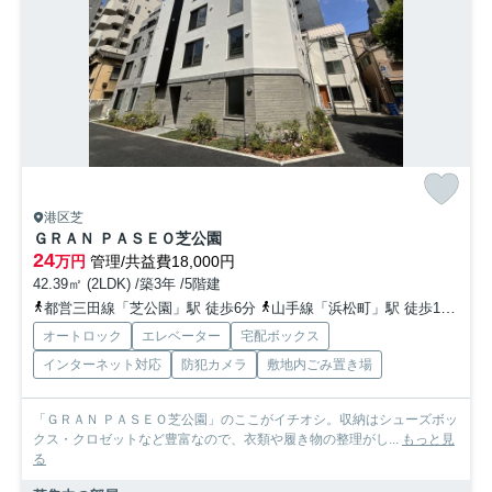
港区芝
ＧＲＡＮ ＰＡＳＥＯ芝公園
24
万円
管理/共益費18,000円
42.39㎡ (2LDK) /築3年 /5階建
都営三田線「芝公園」駅 徒歩6分
山手線「浜松町」駅 徒歩11分
都
オートロック
エレベーター
宅配ボックス
インターネット対応
防犯カメラ
敷地内ごみ置き場
「ＧＲＡＮ ＰＡＳＥＯ芝公園」のここがイチオシ。収納はシューズボッ
クス・クロゼットなど豊富なので、衣類や履き物の整理がし...
もっと見
る