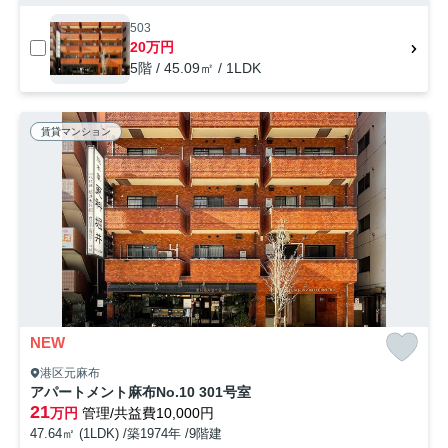
503
20万円
5階 / 45.09㎡ / 1LDK
賃貸マンション
NEW
港区元麻布
アパートメント麻布No.10 301号室
21
万円
管理/共益費10,000円
47.64㎡ (1LDK) /築1974年 /9階建