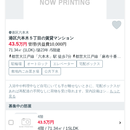
港区六本木
港区六本木５丁目の賃貸マンション
43.5
万円
管理/共益費10,000円
71.34㎡ (1LDK) /築23年 /5階建
都営大江戸線「六本木」駅 徒歩7分
都営大江戸線「麻布十番」駅 徒歩7分
駐輪場
オートロック
エレベーター
宅配ボックス
敷地内ごみ置き場
公共下水
入浴中や料理中など自宅にいても手が離せないときに、宅配ボックスが
あれば再配達の手間なしに荷物を受け取れます。室内設備はシ...
もっと
見る
募集中の部屋
4階
43.5万円
4階 / 71.34㎡ / 1SLDK