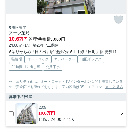
港区海岸
アーツ芝浦
10.6
万円
管理/共益費9,000円
24.00㎡ (1K) /築28年 /11階建
ゆりかもめ「日の出」駅 徒歩7分
山手線「田町」駅 徒歩14分
都営
駐輪場
オートロック
エレベーター
宅配ボックス
24時間ゴミ出し可
公共下水
セキュリティ面は、オートロック・TVインターホンなどを設置している
ので安全面でも優れております。室内設備はBS・エアコン...
もっと見る
募集中の部屋
1105
10.6万円
11階 / 24.00㎡ / 1K