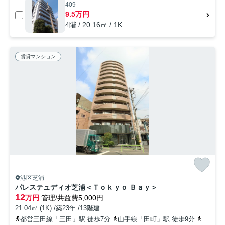
409
9.5万円
4階 / 20.16㎡ / 1K
賃貸マンション
港区芝浦
パレステュディオ芝浦＜Ｔｏｋｙｏ Ｂａｙ＞
12
万円
管理/共益費5,000円
21.04㎡ (1K) /築23年 /13階建
都営三田線「三田」駅 徒歩7分
山手線「田町」駅 徒歩9分
京浜東