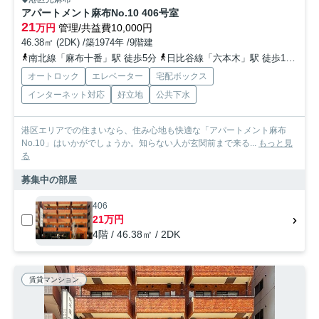
アパートメント麻布No.10 406号室
21
万円
管理/共益費10,000円
46.38㎡ (2DK) /築1974年 /9階建
南北線「麻布十番」駅 徒歩5分
日比谷線「六本木」駅 徒歩12分
オートロック
エレベーター
宅配ボックス
インターネット対応
好立地
公共下水
港区エリアでの住まいなら、住み心地も快適な「アパートメント麻布
No.10」はいかがでしょうか。知らない人が玄関前まで来る...
もっと見
る
募集中の部屋
406
21万円
4階 / 46.38㎡ / 2DK
賃貸マンション