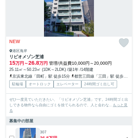
NEW
港区海岸
リビオメゾン芝浦
15
26.8
万円～
万円
管理/共益費10,000円～20,000円
25.11㎡～50.23㎡ (1DK～2LDK) /築1年 /14階建
京浜東北線「田町」駅 徒歩15分
都営三田線「三田」駅 徒歩16分
駐輪場
オートロック
エレベーター
24時間ゴミ出し可
ぜひ一度見ていただきたい、「リビオメゾン芝浦」です。24時間ゴミ出
しできる物件なら自由にゴミを捨てられるので、人と会わな...
もっと見
る
募集中の部屋
307
26.8万円