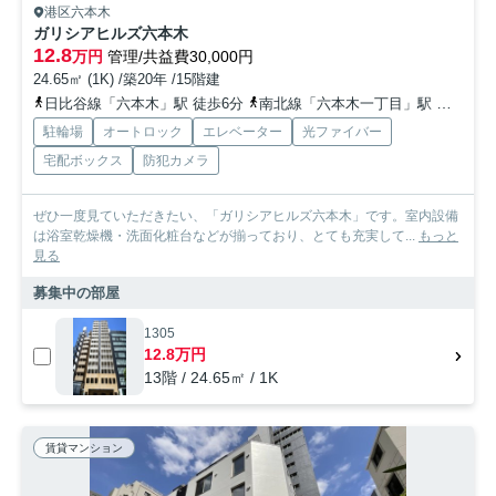
港区六本木
ガリシアヒルズ六本木
12.8
万円
管理/共益費30,000円
24.65㎡ (1K) /築20年 /15階建
日比谷線「六本木」駅 徒歩6分
南北線「六本木一丁目」駅 徒歩3分
駐輪場
オートロック
エレベーター
光ファイバー
宅配ボックス
防犯カメラ
ぜひ一度見ていただきたい、「ガリシアヒルズ六本木」です。室内設備
は浴室乾燥機・洗面化粧台などが揃っており、とても充実して...
もっと
見る
募集中の部屋
1305
12.8万円
13階 / 24.65㎡ / 1K
賃貸マンション