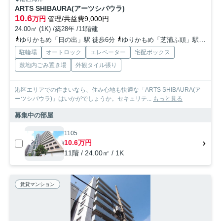
ARTS SHIBAURA(アーツシバウラ)
10.6
万円
管理/共益費9,000円
24.00㎡ (1K) /築28年 /11階建
ゆりかもめ「日の出」駅 徒歩6分
ゆりかもめ「芝浦ふ頭」駅 徒歩7分
駐輪場
オートロック
エレベーター
宅配ボックス
敷地内ごみ置き場
外観タイル張り
港区エリアでの住まいなら、住み心地も快適な「ARTS SHIBAURA(ア
ーツシバウラ)」はいかがでしょうか。セキュリテ...
もっと見る
募集中の部屋
1105
10.6万円
11階 / 24.00㎡ / 1K
賃貸マンション