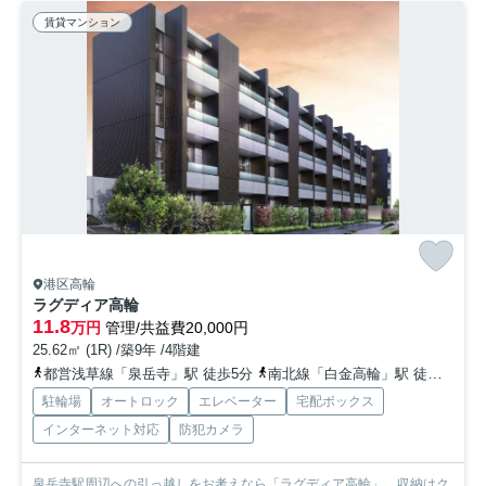
賃貸マンション
港区高輪
ラグディア高輪
11.8
万円
管理/共益費20,000円
25.62㎡ (1R) /築9年 /4階建
都営浅草線「泉岳寺」駅 徒歩5分
南北線「白金高輪」駅 徒歩7分
駐輪場
オートロック
エレベーター
宅配ボックス
インターネット対応
防犯カメラ
泉岳寺駅周辺への引っ越しをお考えなら「ラグディア高輪」。収納はク