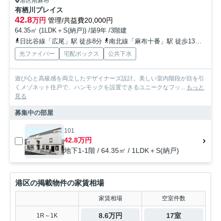
港区南麻布
有栖川プレイス
42.8
万円
管理/共益費20,000円
64.35㎡ (1LDK＋S(納戸)) /築9年 /3階建
日比谷線「広尾」駅 徒歩8分
南北線「麻布十番」駅 徒歩13分
南北
光ファイバー
宅配ボックス
公共下水
遊び心と高級感を両立したデザイナーズ設計。美しい室内階段が目を引
くメゾネット住戸で、ハンモックを設置できるユニークなフッ...
もっと
見る
募集中の部屋
101
42.8万円
地下1-1階 / 64.35㎡ / 1LDK＋S(納戸)
港区の掲載物件の家賃相場
家賃相場
空室件数
8.6万円
17室
1R～1K