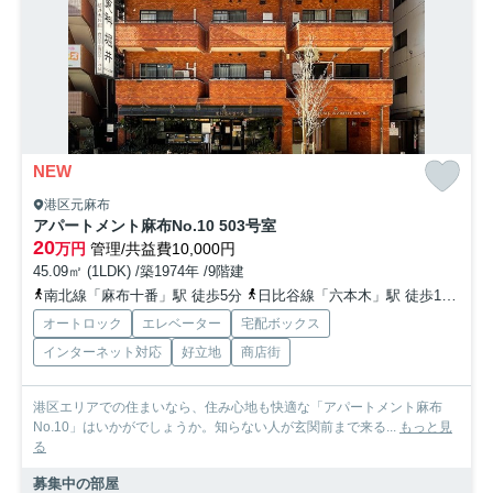
NEW
港区元麻布
アパートメント麻布No.10 503号室
20
万円
管理/共益費10,000円
45.09㎡ (1LDK) /築1974年 /9階建
南北線「麻布十番」駅 徒歩5分
日比谷線「六本木」駅 徒歩12分
オートロック
エレベーター
宅配ボックス
インターネット対応
好立地
商店街
港区エリアでの住まいなら、住み心地も快適な「アパートメント麻布
No.10」はいかがでしょうか。知らない人が玄関前まで来る...
もっと見
る
募集中の部屋