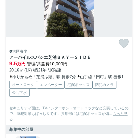
港区海岸
アーバイルスパシエ芝浦ＢＡＹーＳＩＤＥ
9.5
万円
管理/共益費10,000円
20.16㎡ (1K) /築21年 /10階建
ゆりかもめ「芝浦ふ頭」駅 徒歩7分
山手線「田町」駅 徒歩13分
ゆ
オートロック
エレベーター
宅配ボックス
防犯カメラ
公共下水
セキュリティ面は、TVインターホン・オートロックなど充実しているの
で、防犯対策もばっちりです。共用部には宅配ボックスが備...
もっと見
る
募集中の部屋