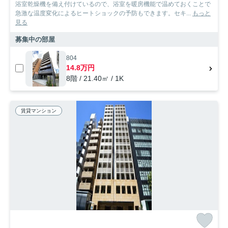
浴室乾燥機を備え付けているので、浴室を暖房機能で温めておくことで
急激な温度変化によるヒートショックの予防もできます。セキ...
もっと
見る
募集中の部屋
804
14.8万円
8階 / 21.40㎡ / 1K
賃貸マンション