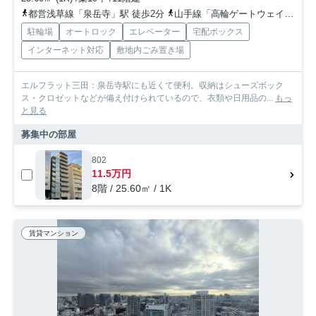
都営浅草線「泉岳寺」駅 徒歩2分
山手線「高輪ゲートウェイ」駅 徒歩9分
駐輪場
オートロック
エレベーター
宅配ボックス
インターネット対応
敷地内ごみ置き場
エルフラット三田：泉岳寺駅にも近くて便利。収納はシューズボック
ス・クロゼットなどが備え付けられているので、衣類や日用品の...
もっ
と見る
募集中の部屋
802
11.5万円
8階 / 25.60㎡ / 1K
賃貸マンション