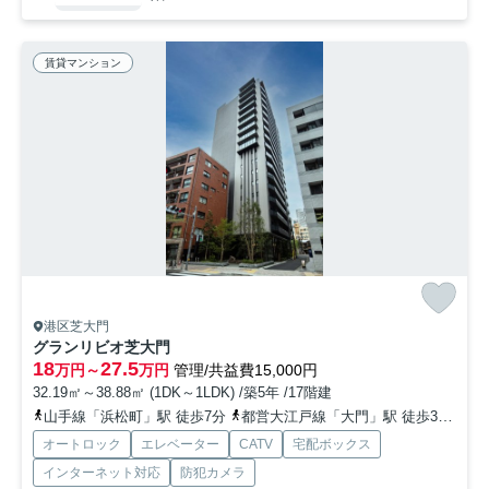
賃貸マンション
港区芝大門
グランリビオ芝大門
18
27.5
万円～
万円
管理/共益費15,000円
32.19㎡～38.88㎡ (1DK～1LDK) /築5年 /17階建
山手線「浜松町」駅 徒歩7分
都営大江戸線「大門」駅 徒歩3分
都
オートロック
エレベーター
CATV
宅配ボックス
インターネット対応
防犯カメラ