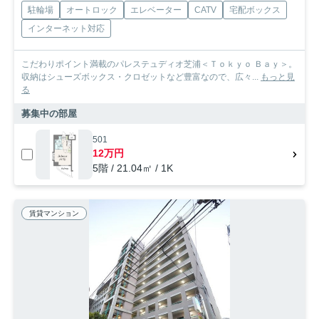
駐輪場
オートロック
エレベーター
CATV
宅配ボックス
インターネット対応
こだわりポイント満載のパレステュディオ芝浦＜Ｔｏｋｙｏ Ｂａｙ＞。
収納はシューズボックス・クロゼットなど豊富なので、広々...
もっと見
る
募集中の部屋
501
12万円
5階 / 21.04㎡ / 1K
賃貸マンション