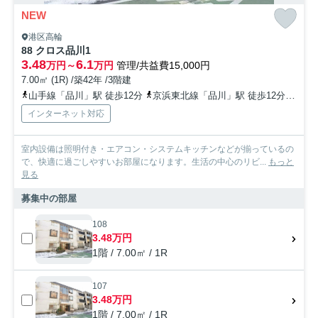
NEW
港区高輪
88 クロス品川1
3.48
6.1
万円～
万円
管理/共益費15,000円
7.00㎡ (1R) /築42年 /3階建
山手線「品川」駅 徒歩12分
京浜東北線「品川」駅 徒歩12分
京急
インターネット対応
室内設備は照明付き・エアコン・システムキッチンなどが揃っているの
で、快適に過ごしやすいお部屋になります。生活の中心のリビ...
もっと
見る
募集中の部屋
108
3.48万円
1階 / 7.00㎡ / 1R
107
3.48万円
1階 / 7.00㎡ / 1R