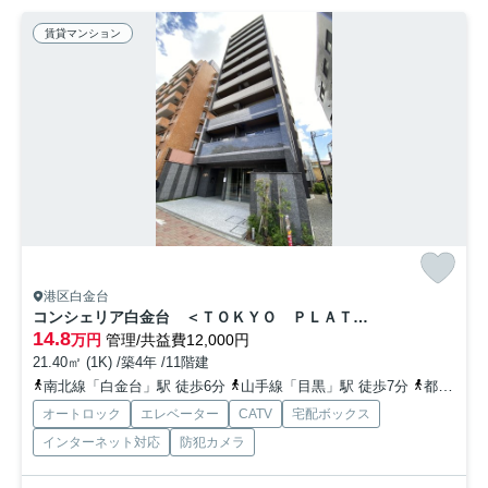
賃貸マンション
港区白金台
コンシェリア白金台 ＜ＴＯＫＹＯ ＰＬＡＴＩＮＵＭ＞
14.8
万円
管理/共益費12,000円
21.40㎡ (1K) /築4年 /11階建
南北線「白金台」駅 徒歩6分
山手線「目黒」駅 徒歩7分
都営浅草線「高輪台」駅 徒歩15分
オートロック
エレベーター
CATV
宅配ボックス
インターネット対応
防犯カメラ