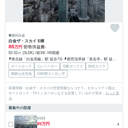
港区白金
白金ザ・スカイ E棟
85
万円
管理/共益費-
82.02㎡ (3LDK) /築3年 /45階建
南北線「白金高輪」駅 徒歩7分
都営浅草線「泉岳寺」駅 徒歩16分
オートロック
エレベーター
宅配ボックス
防犯カメラ
閑静な住宅地
24時間ゴミ出し可
新着情報：白金ザ・スカイの空室情報ならコチラ。セキュリティ面は、
オートロック・TVインターホンなどを設置しているので安全...
もっと見
る
募集中の部屋
4103
85万円