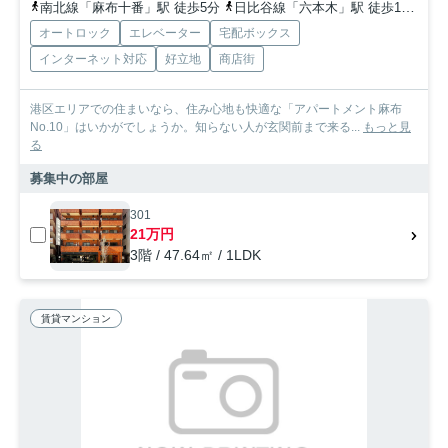
南北線「麻布十番」駅 徒歩5分
日比谷線「六本木」駅 徒歩12分
オートロック
エレベーター
宅配ボックス
インターネット対応
好立地
商店街
港区エリアでの住まいなら、住み心地も快適な「アパートメント麻布
No.10」はいかがでしょうか。知らない人が玄関前まで来る...
もっと見
る
募集中の部屋
301
21万円
3階 / 47.64㎡ / 1LDK
賃貸マンション