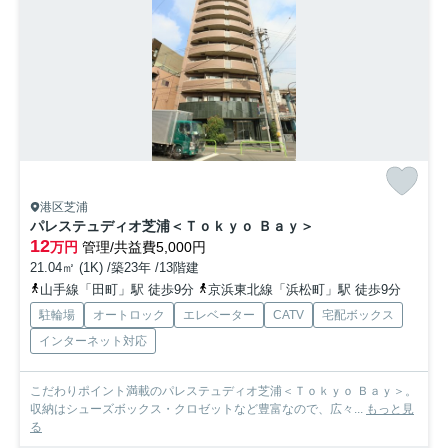
港区芝浦
パレステュディオ芝浦＜Ｔｏｋｙｏ Ｂａｙ＞
12
万円
管理/共益費5,000円
21.04㎡ (1K) /築23年 /13階建
山手線「田町」駅 徒歩9分
京浜東北線「浜松町」駅 徒歩9分
駐輪場
オートロック
エレベーター
CATV
宅配ボックス
インターネット対応
こだわりポイント満載のパレステュディオ芝浦＜Ｔｏｋｙｏ Ｂａｙ＞。
収納はシューズボックス・クロゼットなど豊富なので、広々...
もっと見
る