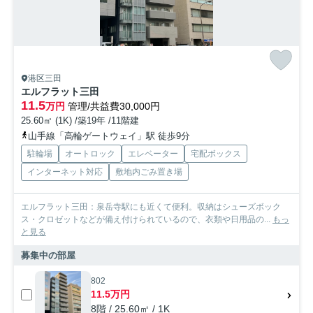
港区三田
エルフラット三田
11.5
万円
管理/共益費30,000円
25.60㎡ (1K) /築19年 /11階建
山手線「高輪ゲートウェイ」駅 徒歩9分
駐輪場
オートロック
エレベーター
宅配ボックス
インターネット対応
敷地内ごみ置き場
エルフラット三田：泉岳寺駅にも近くて便利。収納はシューズボック
ス・クロゼットなどが備え付けられているので、衣類や日用品の...
もっ
と見る
募集中の部屋
802
11.5万円
8階 / 25.60㎡ / 1K