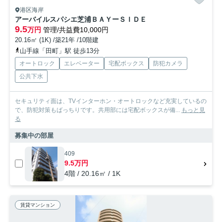
港区海岸
アーバイルスパシエ芝浦ＢＡＹーＳＩＤＥ
9.5
万円
管理/共益費10,000円
20.16㎡ (1K) /築21年 /10階建
山手線「田町」駅 徒歩13分
オートロック
エレベーター
宅配ボックス
防犯カメラ
公共下水
セキュリティ面は、TVインターホン・オートロックなど充実しているの
で、防犯対策もばっちりです。共用部には宅配ボックスが備...
もっと見
る
募集中の部屋
409
9.5万円
4階 / 20.16㎡ / 1K
賃貸マンション