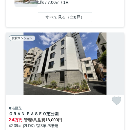
1階 / 7.00㎡ / 1R
すべて見る（全8戸）
賃貸マンション
港区芝
ＧＲＡＮ ＰＡＳＥＯ芝公園
24
万円
管理/共益費18,000円
42.39㎡ (2LDK) /築3年 /5階建