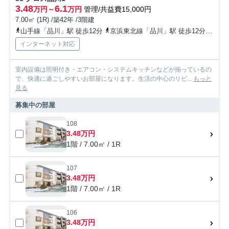
3.48
6.1
万円～
万円
管理/共益費15,000円
7.00㎡ (1R) /築42年 /3階建
山手線「品川」駅 徒歩12分
京浜東北線「品川」駅 徒歩12分
京急
インターネット対応
室内設備は照明付き・エアコン・システムキッチンなどが揃っているの
で、快適に過ごしやすいお部屋になります。生活の中心のリビ...
もっと
見る
募集中の部屋
108
3.48万円
1階 / 7.00㎡ / 1R
107
3.48万円
1階 / 7.00㎡ / 1R
106
3.48万円