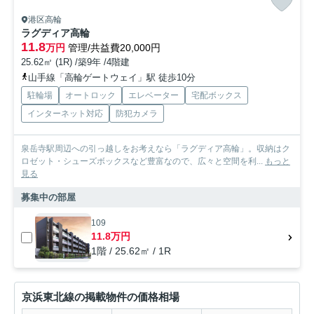
港区高輪
ラグディア高輪
11.8
万円
管理/共益費20,000円
25.62㎡ (1R) /築9年 /4階建
山手線「高輪ゲートウェイ」駅 徒歩10分
駐輪場
オートロック
エレベーター
宅配ボックス
インターネット対応
防犯カメラ
泉岳寺駅周辺への引っ越しをお考えなら「ラグディア高輪」。収納はク
ロゼット・シューズボックスなど豊富なので、広々と空間を利...
もっと
見る
募集中の部屋
109
11.8万円
1階 / 25.62㎡ / 1R
京浜東北線の掲載物件の価格相場