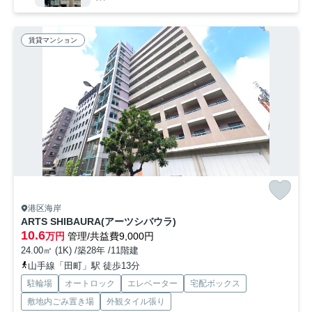
賃貸マンション
港区海岸
ARTS SHIBAURA(アーツシバウラ)
10.6
万円
管理/共益費9,000円
24.00㎡ (1K) /築28年 /11階建
山手線「田町」駅 徒歩13分
駐輪場
オートロック
エレベーター
宅配ボックス
敷地内ごみ置き場
外観タイル張り