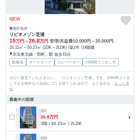
NEW
港区海岸
リビオメゾン芝浦
15
26.8
万円～
万円
管理/共益費10,000円～20,000円
25.11㎡～50.23㎡ (1DK～2LDK) /築1年 /14階建
京浜東北線「田町」駅 徒歩15分
駐輪場
オートロック
エレベーター
24時間ゴミ出し可
ぜひ一度見ていただきたい、「リビオメゾン芝浦」です。24時間ゴミ出
しできる物件なら自由にゴミを捨てられるので、人と会わな...
もっと見
る
募集中の部屋
307
26.8万円
3階 / 50.23㎡ / 2LDK
502