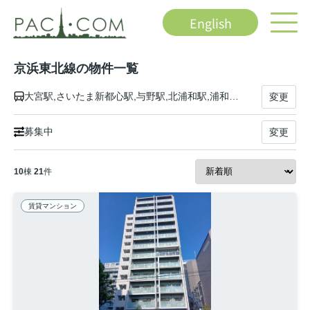
English
京浜東北線の物件一覧
大宮駅,さいたま新都心駅,与野駅,北浦和駅,浦和駅,南浦和駅,蕨駅,西川口駅,川口駅,赤羽駅,東十条駅,王子駅,上中里駅,田端駅,西日暮里駅,日暮里駅,鶯谷駅,上野駅,御徒町駅,秋葉原駅,神田駅,東京駅,有楽町駅,新橋駅,浜松町駅,田町駅,高輪ゲートウェイ駅,品川駅,大井町駅,大森駅,蒲田駅,川崎駅,鶴見駅,新子安駅,東神奈川駅,横浜駅,桜木町駅,関内駅,石川町駅,山手駅,根岸駅,磯子駅,新杉田駅,洋光台駅,港南台駅,本郷台駅,大船駅
変更
募集中
変更
10
棟
21
件
賃貸マンション