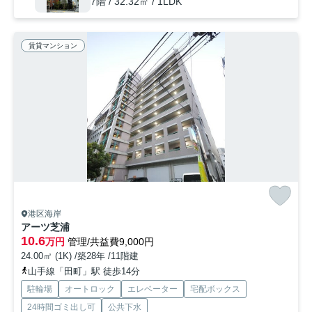
7階 / 32.32㎡ / 1LDK
賃貸マンション
港区海岸
アーツ芝浦
10.6
万円
管理/共益費9,000円
24.00㎡ (1K) /築28年 /11階建
山手線「田町」駅 徒歩14分
駐輪場
オートロック
エレベーター
宅配ボックス
24時間ゴミ出し可
公共下水