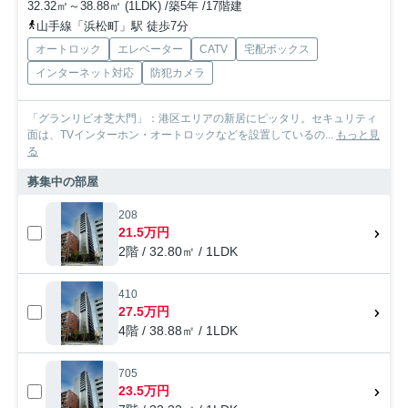
32.32㎡～38.88㎡ (1LDK) /築5年 /17階建
山手線「浜松町」駅 徒歩7分
オートロック
エレベーター
CATV
宅配ボックス
インターネット対応
防犯カメラ
「グランリビオ芝大門」：港区エリアの新居にピッタリ。セキュリティ
面は、TVインターホン・オートロックなどを設置しているの...
もっと見
る
募集中の部屋
208
21.5万円
2階 / 32.80㎡ / 1LDK
410
27.5万円
4階 / 38.88㎡ / 1LDK
705
23.5万円