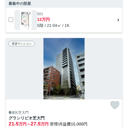
募集中の部屋
501
12万円
5階 / 21.04㎡ / 1K
賃貸マンション
港区芝大門
グランリビオ芝大門
21.5
27.5
万円～
万円
管理/共益費15,000円