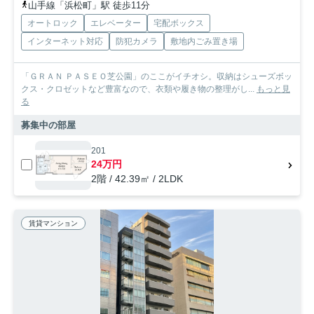
山手線「浜松町」駅 徒歩11分
オートロック
エレベーター
宅配ボックス
インターネット対応
防犯カメラ
敷地内ごみ置き場
「ＧＲＡＮ ＰＡＳＥＯ芝公園」のここがイチオシ。収納はシューズボッ
クス・クロゼットなど豊富なので、衣類や履き物の整理がし...
もっと見
る
募集中の部屋
201
24万円
2階 / 42.39㎡ / 2LDK
賃貸マンション