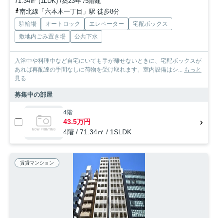
71.34㎡ (1LDK) /築23年 /5階建
南北線「六本木一丁目」駅 徒歩8分
駐輪場
オートロック
エレベーター
宅配ボックス
敷地内ごみ置き場
公共下水
入浴中や料理中など自宅にいても手が離せないときに、宅配ボックスが
あれば再配達の手間なしに荷物を受け取れます。室内設備はシ...
もっと
見る
募集中の部屋
4階
43.5万円
4階 / 71.34㎡ / 1SLDK
賃貸マンション