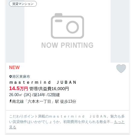
賃貸マンション
NEW
港区東麻布
ｍａｓｔｅｒｍｉｎｄ ＪＵＢＡＮ
14.5
万円
管理/共益費16,000円
26.00㎡ (1K) /築14年 /12階建
南北線「六本木一丁目」駅 徒歩13分
こだわりポイント満載のｍａｓｔｅｒｍｉｎｄ ＪＵＢＡＮ。魅力も多
い賃貸物件はいかがでしょうか。初期費用を抑えられる敷金不...
もっと
見る