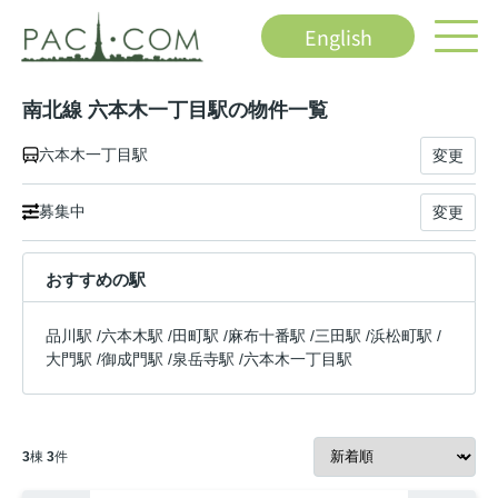
English
南北線 六本木一丁目駅の物件一覧
六本木一丁目駅
変更
募集中
変更
おすすめの駅
品川駅
/
六本木駅
/
田町駅
/
麻布十番駅
/
三田駅
/
浜松町駅
/
大門駅
/
御成門駅
/
泉岳寺駅
/
六本木一丁目駅
3
棟
3
件