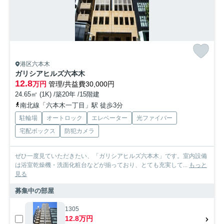
港区六本木
ガリシアヒルズ六本木
12.8
万円
管理/共益費30,000円
24.65㎡ (1K) /築20年 /15階建
南北線「六本木一丁目」駅 徒歩3分
駐輪場
オートロック
エレベーター
光ファイバー
宅配ボックス
防犯カメラ
ぜひ一度見ていただきたい、「ガリシアヒルズ六本木」です。室内設備
は浴室乾燥機・洗面化粧台などが揃っており、とても充実して...
もっと
見る
募集中の部屋
1305
12.8万円