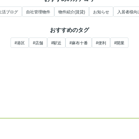
生活ブログ
自社管理物件
物件紹介(賃貸)
お知らせ
入居者様向
おすすめのタグ
#港区
#店舗
#駅近
#麻布十番
#便利
#開業