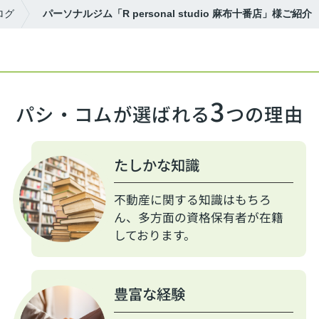
ログ
パーソナルジム「R personal studio 麻布十番店」様ご紹介
3
パシ・コムが選ばれる
つの理由
たしかな知識
不動産に関する知識はもちろ
ん、多方面の資格保有者が在籍
しております。
豊富な経験