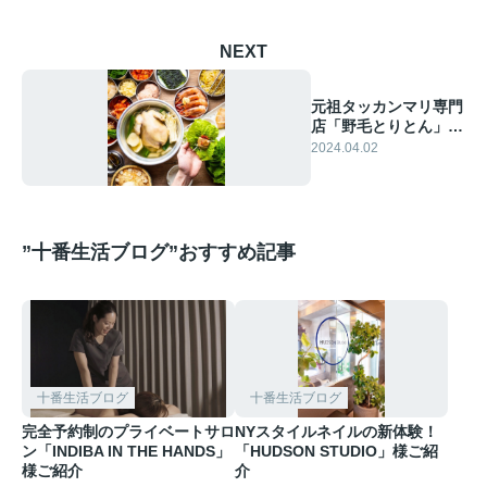
NEXT
元祖タッカンマリ専門
店「野毛とりとん」様
ご紹介
2024.04.02
”十番生活ブログ”おすすめ記事
十番生活ブログ
十番生活ブログ
完全予約制のプライベートサロ
NYスタイルネイルの新体験！
ン「INDIBA IN THE HANDS」
「HUDSON STUDIO」様ご紹
様ご紹介
介