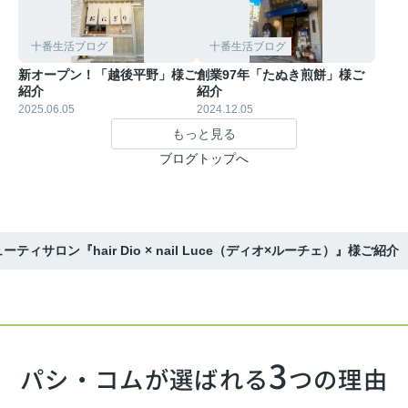
十番生活ブログ
十番生活ブログ
新オープン！「越後平野」様ご
創業97年「たぬき煎餅」様ご
紹介
紹介
2025.06.05
2024.12.05
もっと見る
ブログトップへ
ティサロン『hair Dio × nail Luce（ディオ×ルーチェ）』様ご紹介
3
パシ・コムが選ばれる
つの理由