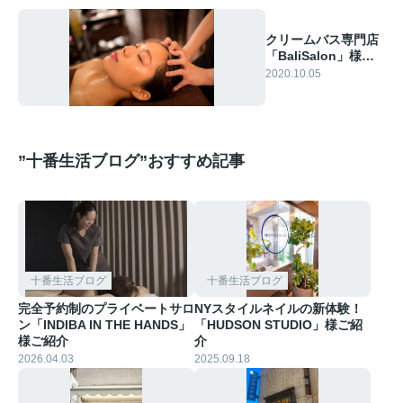
クリームバス専門店
「BaliSalon」様ご
紹介
2020.10.05
”十番生活ブログ”おすすめ記事
十番生活ブログ
十番生活ブログ
完全予約制のプライベートサロ
NYスタイルネイルの新体験！
ン「INDIBA IN THE HANDS」
「HUDSON STUDIO」様ご紹
様ご紹介
介
2026.04.03
2025.09.18