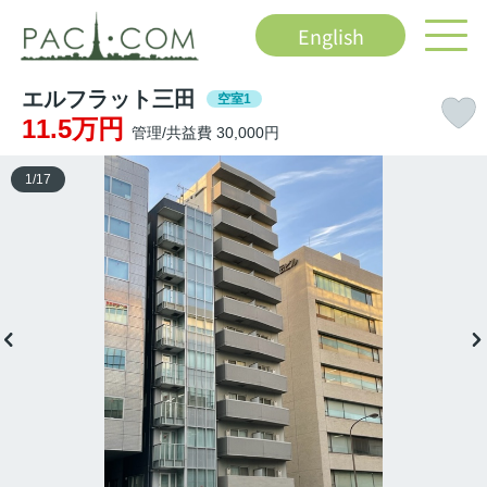
English
エルフラット三田
空室1
11.5万円
管理/共益費 30,000円
1
/
17