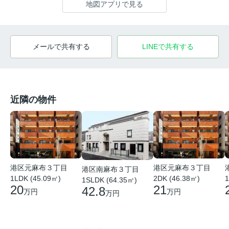
地図アプリで見る
メールで共有する
LINEで共有する
近隣の物件
港区元麻布３丁目
港区元麻布３丁目
港区南麻布３丁目
1LDK (45.09㎡)
2DK (46.38㎡)
1
1SLDK (64.35㎡)
20
21
42.8
万円
万円
万円