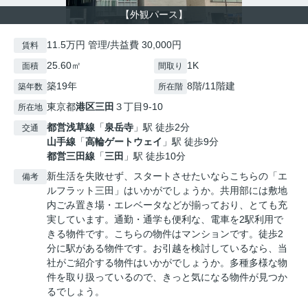
【外観パース】
11.5万円 管理/共益費 30,000円
賃料
25.60㎡
1K
面積
間取り
築19年
8階/11階建
築年数
所在階
東京都
港区
三田
３丁目9-10
所在地
都営浅草線
「
泉岳寺
」駅 徒歩2分
交通
山手線
「
高輪ゲートウェイ
」駅 徒歩9分
都営三田線
「
三田
」駅 徒歩10分
新生活を失敗せず、スタートさせたいならこちらの「エ
備考
ルフラット三田」はいかがでしょうか。共用部には敷地
内ごみ置き場・エレベータなどが揃っており、とても充
実しています。通勤・通学も便利な、電車を2駅利用で
きる物件です。こちらの物件はマンションです。徒歩2
分に駅がある物件です。お引越を検討しているなら、当
社がご紹介する物件はいかがでしょうか。多種多様な物
件を取り扱っているので、きっと気になる物件が見つか
るでしょう。