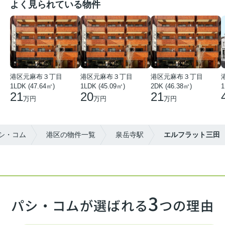
よく見られている物件
港区元麻布３丁目
港区元麻布３丁目
港区元麻布３丁目
1LDK (47.64㎡)
1LDK (45.09㎡)
2DK (46.38㎡)
21
20
21
万円
万円
万円
シ・コム
港区の物件一覧
泉岳寺駅
エルフラット三田
3
パシ・コムが選ばれる
つの理由